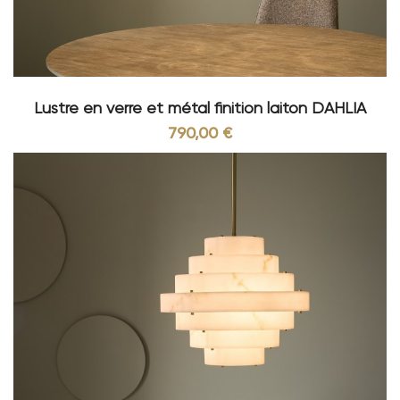
mieux et c’est justement ce que vous propose
Signature avec sa jolie collection de lustres
suspendus qui se décline dans un large choix de
modèles.
De jolis meubles ne suffisent pas pour rendre une
Lustre en verre et métal finition laiton DAHLIA
pièce agréable. En effet, ils s’accompagnent de
790,00 €
petits détails essentiels qui feront véritablement
la différence. La bonne luminosité de votre
intérieur en fait définitivement partie. La lampe
lustre transforme votre lumière en un véritable
petit bijou de décoration. C’est de ce fait une
pièce incontournable de votre maison sue laquelle
vous ne devez pas faire l’impasse.
Comment le choisir ?
Le choix dépend en grande partie de vos goûts et
du style de votre intérieur. Il existe des modèles
design, très sophistiqués ou plus sobres selon les
préférences de chacun. Ainsi pour choisir le
modèle idéal, vous allez vous poser plusieurs
questions :