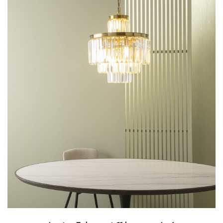
pièces, vous permettant d'économiser de
l'énergie en utilisant des ampoules LED.
Montparnasse
Le luminaire Montparnasse, de style Art déco, est
un véritable bijou pour votre intérieur. Composé de
4 globes en verre blanc cerclés de métal finition
dorée, il crée un éclairage agréable et
spectaculaire au-dessus d'une table ou dans une
entrée. Sa structure en métal finition dorée,
associée à une chaîne et à un cache-fil assortis,
ajoute une touche d'élégance et de
sophistication à votre espace. Peu importe la taille
de la pièce, le Montparnasse diffuse une lumière
envoûtante, créant une atmosphère accueillante
et chaleureuse.
Découvrez aussi notre gamme de
lampes sur pied
.