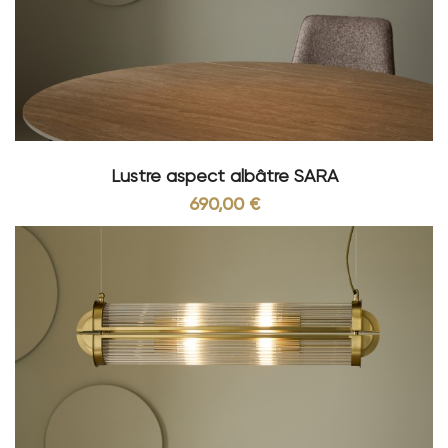
Quelle taille choisir ?
Petit ou grand ? Tout dépend de la surface de
votre pièce. On optera pour une grande taille
dans les pièces où la surface est relativement
importante. Ainsi, votre luminaire dans le salon
sera probablement plus grand que celui de la
chambre.
Lustre aspect albâtre SARA
La taille choisie déterminera aussi le nombre de
lampes et d’ampoules.
690,00 €
Quelle hauteur ?
Le lustre suspendu peut descendre plus ou moins
bas. A vous d’identifier la distance qui le sépare
de votre plafond. Pour bien choisir, vous devez
tenir compte de la hauteur du plafond de votre
pièce. Certains modèles restent très près du
plafond tandis que d’autres en sont très éloignés.
Pour bien choisir, vous devez aussi tenir compte de
la hauteur de votre mobilier. Signature vous
propose des modèles qui sont, pour certains,