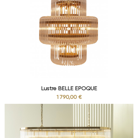
Il est conçu pour apporter une touche d'élégance
à votre décoration intérieure. Disponible en deux
modèles, l'un avec 11 lampes et l'autre avec 22
lampes, ce lustre au style Art déco est doté d'une
structure métallique galvanisée grise. Son design
unique avec une structure en verre à pampilles
verticales reflète parfaitement la lumière émanant
des ampoules, créant ainsi une ambiance
chaleureuse et raffinée, parfaitement adaptée à
une salle à manger.
Spoutnik
Il vous offre une option originale pour votre
intérieur. Doté d'une structure en métal gris
Lustre BELLE EPOQUE
arrondie et d'un design unique, il apporte une
1 790,00 €
touche industrielle à votre décoration. Disponible
en deux modèles avec 12 ou 20 lampes, il est idéal
pour être positionné au-dessus de votre table à
manger ou de votre îlot central dans la cuisine. Les
lampes visibles offrent à la fois clarté et style,
faisant du Spoutnik une pièce maîtresse