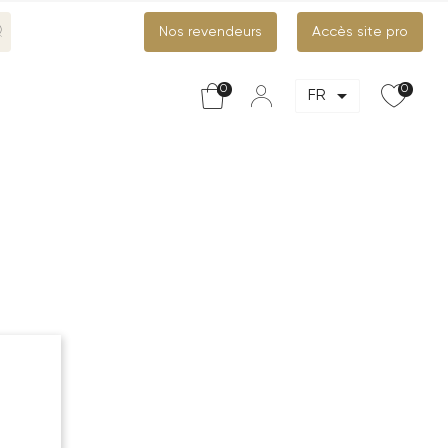
Nos revendeurs
Accès site pro
0
0

FR