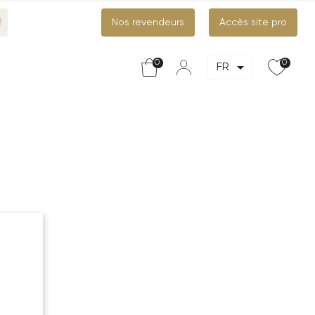
Nos revendeurs
Accès site pro
0
0

FR