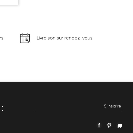
rs
Livraison sur rendez-vous
:
Facebook
Pinterest
Inst