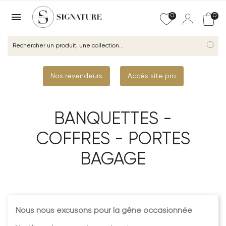

0
0
Nos revendeurs
Accès site pro
BANQUETTES -
COFFRES - PORTES
BAGAGE
Nous nous excusons pour la gêne occasionnée