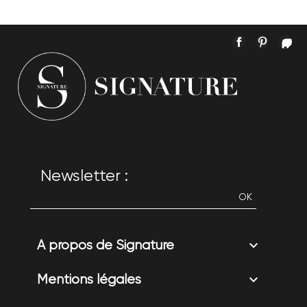
Facebook
Pintere
In
Newsletter :

A propos de Signature

Mentions légales