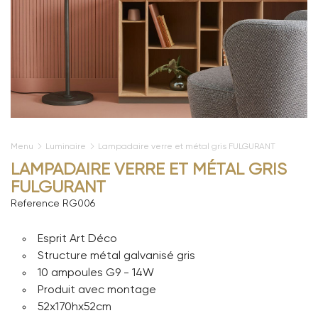
Menu
Luminaire
Lampadaire verre et métal gris FULGURANT
LAMPADAIRE VERRE ET MÉTAL GRIS
FULGURANT
Reference
RG006
Esprit Art Déco
Structure métal galvanisé gris
10 ampoules G9 - 14W
Produit avec montage
52x170hx52cm