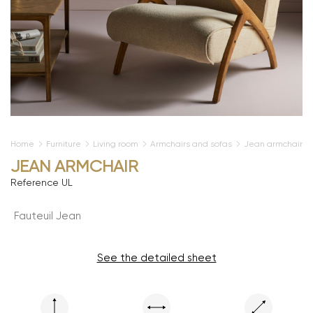
Home
Furniture
Living room
Armchairs and sofas
Jean armchair
JEAN ARMCHAIR
Reference
UL
Fauteuil Jean
See the detailed sheet