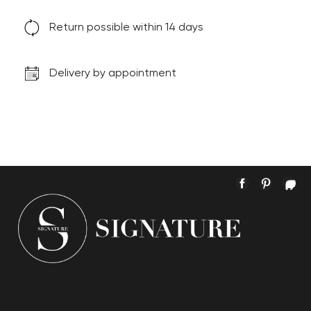
Return possible within 14 days
Delivery by appointment
Facebook
Pintere
In