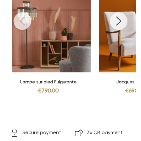
Lampe sur pied Fulgurante
Jacques ar
€790.00
€690.
Secure payment
3x CB payment