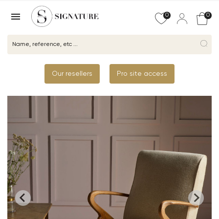

0
0
Our resellers
Pro site access